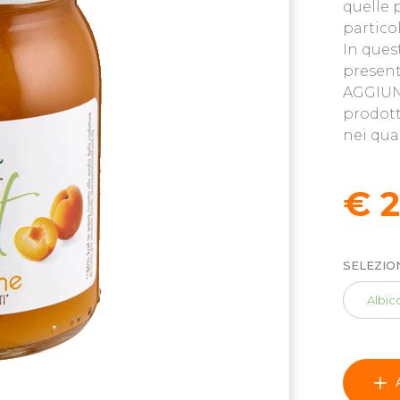
quelle 
partico
In ques
presen
AGGIUN
prodott
nei quan
€ 
SELEZIO
Albic