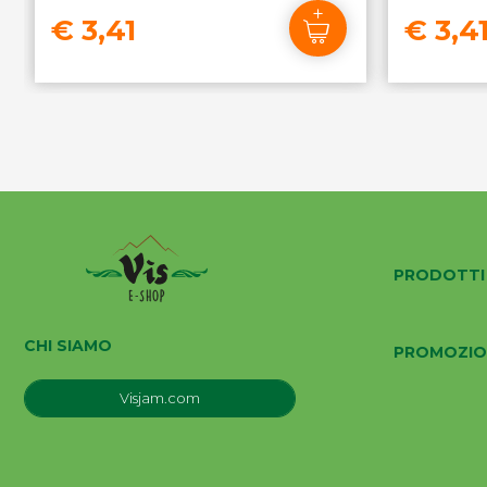
€ 3,41
€ 3,4
PRODOTTI
CHI SIAMO
PROMOZIO
Visjam.com