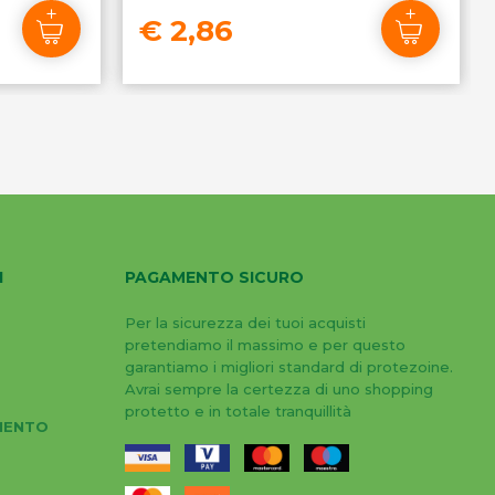
€ 2,86
I
PAGAMENTO SICURO
Per la sicurezza dei tuoi acquisti
pretendiamo il massimo e per questo
garantiamo i migliori standard di protezoine.
Avrai sempre la certezza di uno shopping
protetto e in totale tranquillità
MENTO