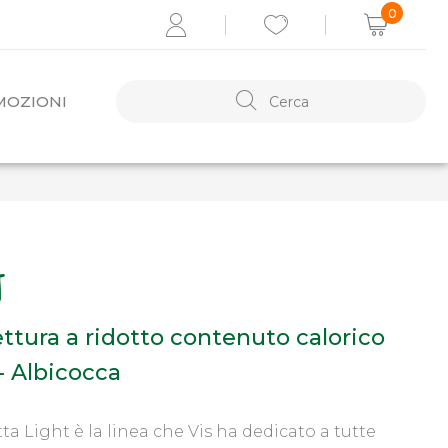
0
MOZIONI
ACCEDI
Recupera i dati
T
Se non sei registrato,
REGISTRATI ORA
ttura a ridotto contenuto calorico
- Albicocca
ta Light è la linea che Vis ha dedicato a tutte