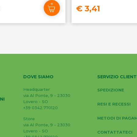
1
€ 3,41
DOVE SIAMO
SERVIZIO CLIENT
Headquarter
SPEDIZIONE
via Al Ponte, 9 - 23030
NI
Lovero - SO
RESI E RECESSI
+39 0342.770120
METODI DI PAGA
Store
via Al Ponte, 9 - 23030
Lovero - SO
CONTATTATECI