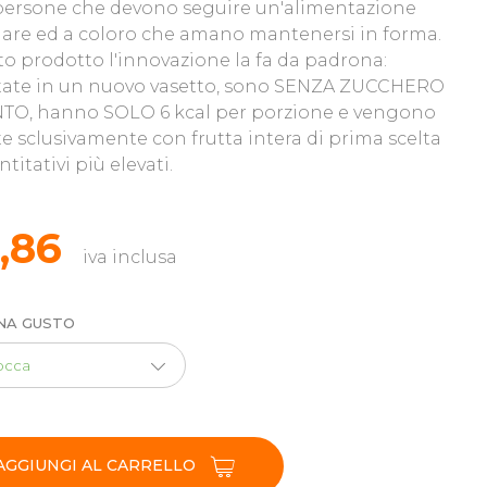
persone che devono seguire un'alimentazione
lare ed a coloro che amano mantenersi in forma.
to prodotto l'innovazione la fa da padrona:
tate in un nuovo vasetto, sono SENZA ZUCCHERO
TO, hanno SOLO 6 kcal per porzione e vengono
e sclusivamente con frutta intera di prima scelta
titativi più elevati.
2,86
iva inclusa
NA GUSTO
occa
AGGIUNGI AL CARRELLO