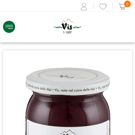
0
ACCEDI
Recupera i dati
Se non sei registrato,
REGISTRATI ORA