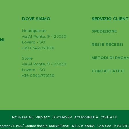
DOVE SIAMO
SERVIZIO CLIENT
Headquarter
SPEDIZIONE
via Al Ponte, 9 - 23030
NI
Lovero - SO
RESI E RECESSI
+39 0342.770120
METODI DI PAGA
Store
via Al Ponte, 9 - 23030
Lovero - SO
CONTATTATECI
+39 0342.770120
NOTE LEGALI
PRIVACY
DISCLAIMER
ACCESSIBILITÀ
CONTATTI
prese / P.IVA / Codice fiscale: 00648110146 - R.E.A. n. 45863 - Cap. Soc. i.v. 83.178