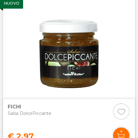
NUOVO
FICHI
Salsa DolcePiccante
€ 2,97