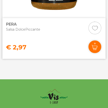
PERA
Salsa DolcePiccante
€ 2,97