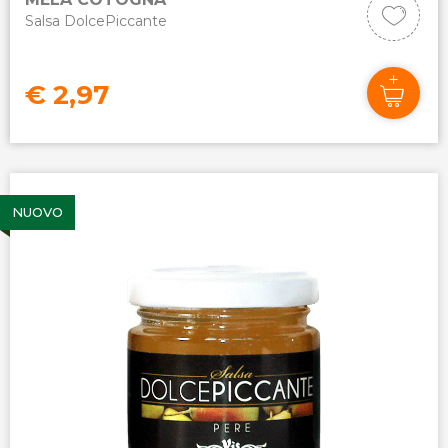
Salsa DolcePiccante
€ 2,97
NUOVO