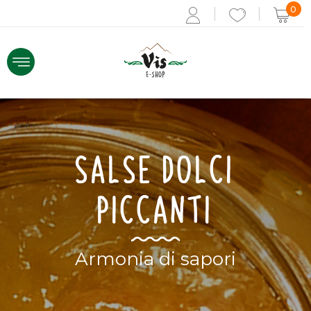
0
ACCEDI
SALSE DOLCI
Recupera i dati
Se non sei registrato,
REGISTRATI ORA
PICCANTI
Armonia di sapori