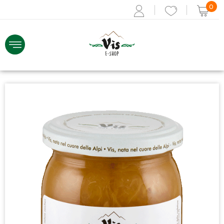
0
ACCEDI
Recupera i dati
Se non sei registrato,
REGISTRATI ORA