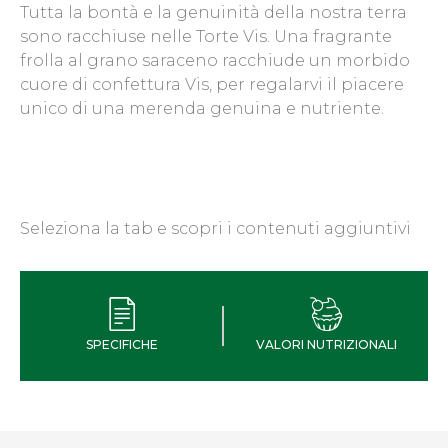
Tutta la bontà e la genuinità della nostra terra
sono racchiuse nelle Torte Vis. Una fragrante
frolla al grano saraceno racchiude un morbido
cuore di confettura Vis, per regalarvi il piacere
unico di una merenda genuina e nutriente.
Seleziona la tab e scopri i contenuti aggiuntivi
SPECIFICHE
VALORI NUTRIZIONALI