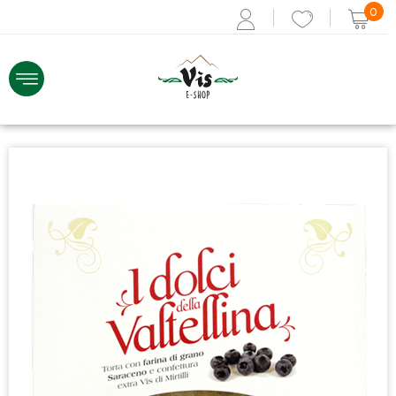
0
ACCEDI
Recupera i dati
Se non sei registrato,
REGISTRATI ORA