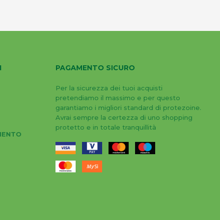
I
PAGAMENTO SICURO
Per la sicurezza dei tuoi acquisti
pretendiamo il massimo e per questo
garantiamo i migliori standard di protezoine.
Avrai sempre la certezza di uno shopping
protetto e in totale tranquillità
MENTO