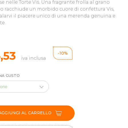
e nelle Torte Vis. Una fragrante frolla al grano
o racchiude un morbido cuore di confettura Vis,
alarvi il piacere unico di una merenda genuina e
te.
6,53
-10%
iva inclusa
NA GUSTO
one
AGGIUNGI AL CARRELLO