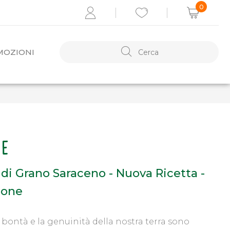
0
MOZIONI
ACCEDI
Recupera i dati
TE
Se non sei registrato,
REGISTRATI ORA
 di Grano Saraceno - Nuova Ricetta -
one
a bontà e la genuinità della nostra terra sono