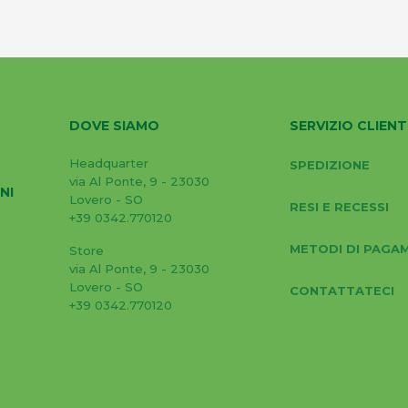
DOVE SIAMO
SERVIZIO CLIENT
Headquarter
SPEDIZIONE
via Al Ponte, 9 - 23030
NI
Lovero - SO
RESI E RECESSI
+39 0342.770120
METODI DI PAGA
Store
via Al Ponte, 9 - 23030
Lovero - SO
CONTATTATECI
+39 0342.770120