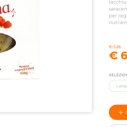
racchius
saracen
per reg
nutrien
€ 7,26
€ 
SELEZIO
Lamp