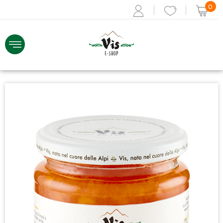
0
ACCEDI
Recupera i dati
Se non sei registrato,
REGISTRATI ORA