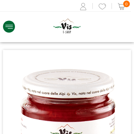
0
ACCEDI
Recupera i dati
Se non sei registrato,
REGISTRATI ORA