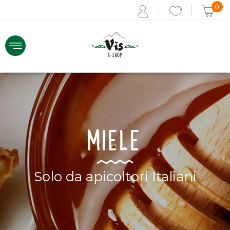
0
ACCEDI
MIELE
Recupera i dati
Se non sei registrato,
REGISTRATI ORA
Solo da apicoltori Italiani