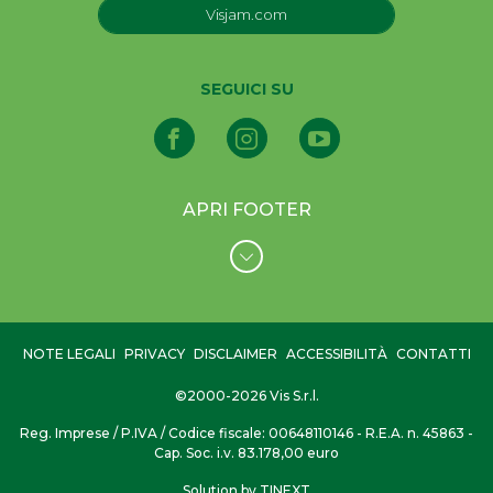
Visjam.com
SEGUICI SU
APRI FOOTER
NOTE LEGALI
PRIVACY
DISCLAIMER
ACCESSIBILITÀ
CONTATTI
©2000-2026 Vis S.r.l.
Reg. Imprese / P.IVA / Codice fiscale: 00648110146 - R.E.A. n. 45863 -
Cap. Soc. i.v. 83.178,00 euro
Solution by TINEXT