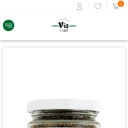
0
ACCEDI
Recupera i dati
Se non sei registrato,
REGISTRATI ORA