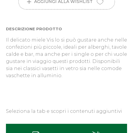
AGGIUNGI ALLA WISHLIST
DESCRIZIONE PRODOTTO
Il delicato miele Vis lo si può gustare anche nelle
confezioni più piccole, ideali per alberghi, tavole
calde e bar, ma anche per i single o per chi vuole
gustare in viaggio questi prodotti. Disponibili
sia nei classici vasetti in vetro sia nelle comode
vaschette in alluminio.
Seleziona la tab e scopri i contenuti aggiuntivi