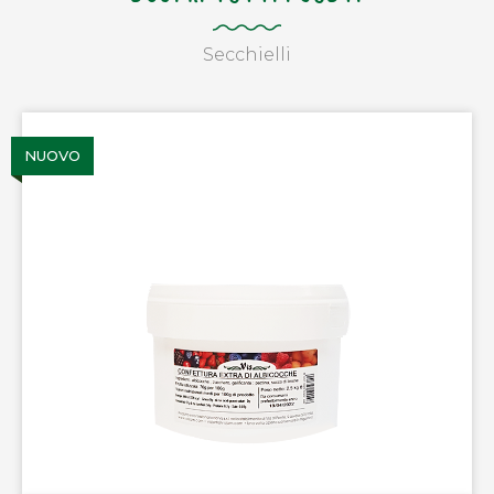
Secchielli
NUOVO