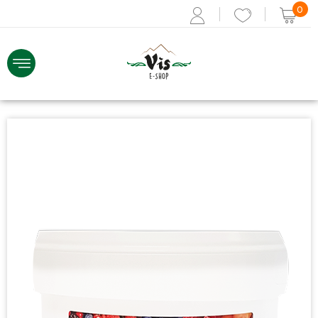
0
ACCEDI
Recupera i dati
Se non sei registrato,
REGISTRATI ORA