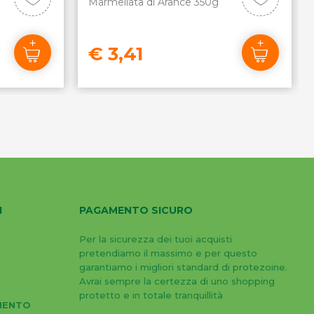
Marmellata di Arance 350g
€ 3,41
I
PAGAMENTO SICURO
Per la sicurezza dei tuoi acquisti
pretendiamo il massimo e per questo
garantiamo i migliori standard di protezoine.
Avrai sempre la certezza di uno shopping
protetto e in totale tranquillità
MENTO