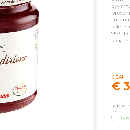
ovviame
proveni
cui qual
valore 
75%. Di
diciann
€ 3,41
€ 
SELEZIO
Ribes