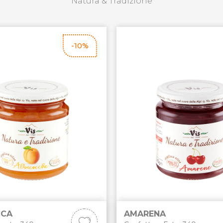
Natura & Tradizione
-10%
CCA
AMARENA