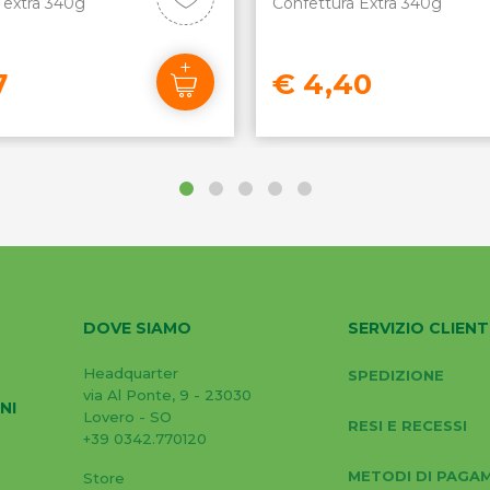
 extra 340g
Confettura Extra 340g
7
€ 4,40
DOVE SIAMO
SERVIZIO CLIENT
Headquarter
SPEDIZIONE
via Al Ponte, 9 - 23030
NI
Lovero - SO
RESI E RECESSI
+39 0342.770120
METODI DI PAGA
Store