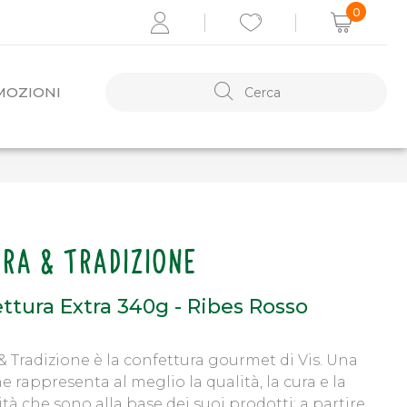
0
MOZIONI
ACCEDI
Recupera i dati
RA & TRADIZIONE
Se non sei registrato,
REGISTRATI ORA
ttura Extra 340g - Ribes Rosso
& Tradizione è la confettura gourmet di Vis. Una
e rappresenta al meglio la qualità, la cura e la
tà che sono alla base dei suoi prodotti: a partire,